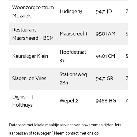
Woonzorgcentrum
Ludinge 13
9471 JD
Zuidl
Mozaiek
Restaurant
Maarsdreef 1
9501 AM
Stad
Maarsheerd – BCM
Hoofdstraat
Keurslager Klein
9501 CM
Stad
37
Stationsweg
Slagerij de Vries
9471 GR
Zuidl
28a
Dignis – ‘t
Wepel 2
9468 HG
Ann
Holthuys
Database met lokale maaltijdservices van opwarmmaaltijden. Iets
aanpassen of toevoegen? Neem contact met ons op!