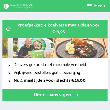
Spring
Menu
naar
inhoud
Proefpakket: 4
koelverse maaltijden
voor
€19,95
Dagvers gekookt met maximale versheid
Vrijblijvend bestellen, gratis bezorging
Nu
4 maaltijden voor slechts €25,00
Direct aanvragen