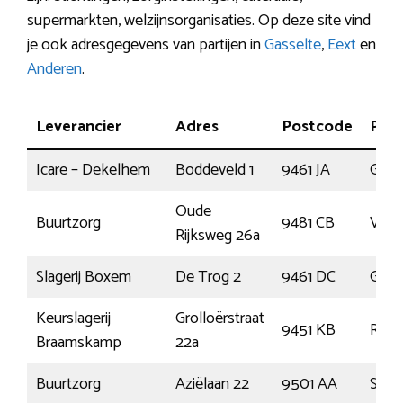
supermarkten, welzijnsorganisaties. Op deze site vind
je ook adresgegevens van partijen in
Gasselte
,
Eext
en
Anderen
.
Leverancier
Adres
Postcode
Plaa
Icare – Dekelhem
Boddeveld 1
9461 JA
Giet
Oude
Buurtzorg
9481 CB
Vries
Rijksweg 26a
Slagerij Boxem
De Trog 2
9461 DC
Giet
Keurslagerij
Grolloërstraat
9451 KB
Rold
Braamskamp
22a
Buurtzorg
Aziëlaan 22
9501 AA
Stad