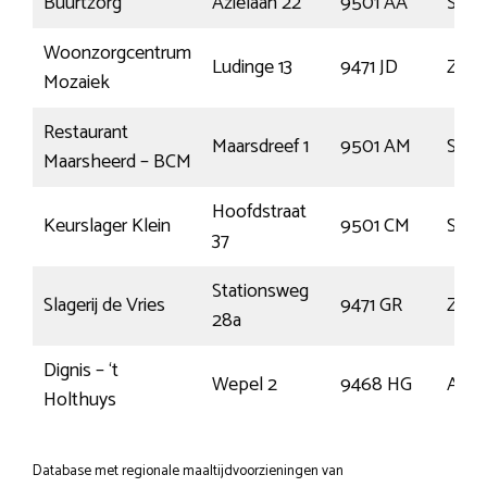
Buurtzorg
Aziëlaan 22
9501 AA
Stad
Woonzorgcentrum
Ludinge 13
9471 JD
Zuidl
Mozaiek
Restaurant
Maarsdreef 1
9501 AM
Stad
Maarsheerd – BCM
Hoofdstraat
Keurslager Klein
9501 CM
Stad
37
Stationsweg
Slagerij de Vries
9471 GR
Zuidl
28a
Dignis – ‘t
Wepel 2
9468 HG
Ann
Holthuys
Database met regionale maaltijdvoorzieningen van