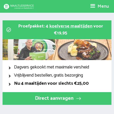
Spring
Menu
naar
inhoud
Proefpakket: 4
koelverse maaltijden
voor
€19,95
Dagvers gekookt met maximale versheid
Vrijblijvend bestellen, gratis bezorging
Nu
4 maaltijden voor slechts €25,00
Direct aanvragen