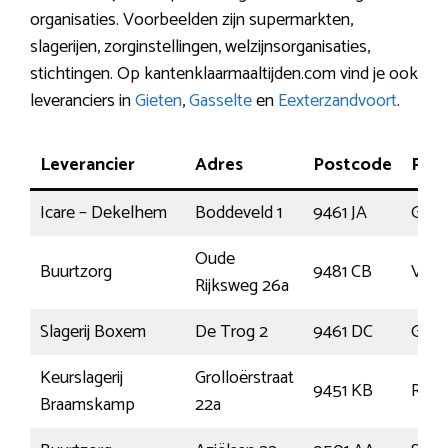
organisaties. Voorbeelden zijn supermarkten,
slagerijen, zorginstellingen, welzijnsorganisaties,
stichtingen. Op kantenklaarmaaltijden.com vind je ook
leveranciers in
Gieten
,
Gasselte
en
Eexterzandvoort
.
Leverancier
Adres
Postcode
Plaa
Icare – Dekelhem
Boddeveld 1
9461 JA
Giet
Oude
Buurtzorg
9481 CB
Vries
Rijksweg 26a
Slagerij Boxem
De Trog 2
9461 DC
Giet
Keurslagerij
Grolloërstraat
9451 KB
Rold
Braamskamp
22a