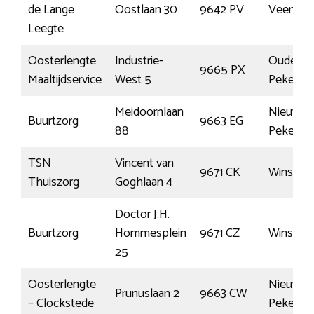
de Lange
Oostlaan 30
9642 PV
Veenda
Leegte
Oosterlengte
Industrie-
Oude
9665 PX
Maaltijdservice
West 5
Pekela
Meidoornlaan
Nieuwe
Buurtzorg
9663 EG
88
Pekela
TSN
Vincent van
9671 CK
Winscho
Thuiszorg
Goghlaan 4
Doctor J.H.
Buurtzorg
Hommesplein
9671 CZ
Winscho
25
Oosterlengte
Nieuwe
Prunuslaan 2
9663 CW
– Clockstede
Pekela