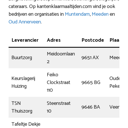
cateraars. Op kantenklaarmaaltijden.com vind je ook
bedrijven en organisaties in
Muntendam
,
Meeden
en
Oud Annerveen
.
Leverancier
Adres
Postcode
Plaats
Meidoornlaan
Buurtzorg
9651 AX
Meeden
2
Feiko
Keurslagerij
Oude
Clockstraat
9665 BG
Huizing
Pekela
110
TSN
Steenstraat
9646 BA
Veenda
Thuiszorg
10
Tafeltje Dekje