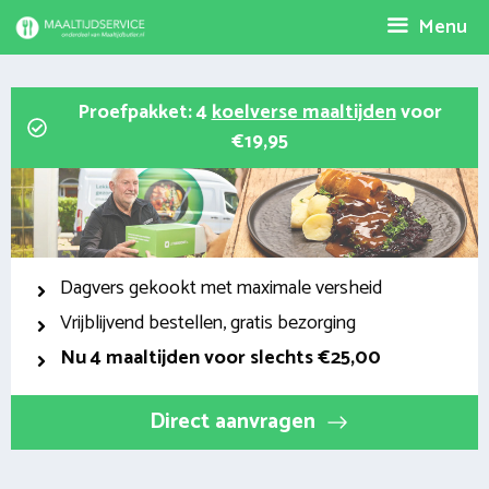
Spring
Menu
naar
inhoud
Proefpakket: 4
koelverse maaltijden
voor
€19,95
Dagvers gekookt met maximale versheid
Vrijblijvend bestellen, gratis bezorging
Nu
4 maaltijden voor slechts €25,00
Direct aanvragen