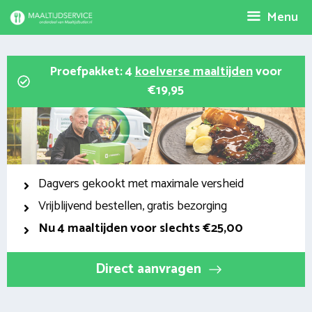
Spring
Menu
naar
inhoud
Proefpakket: 4
koelverse maaltijden
voor
€19,95
Dagvers gekookt met maximale versheid
Vrijblijvend bestellen, gratis bezorging
Nu
4 maaltijden voor slechts €25,00
Direct aanvragen