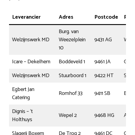
Leverancier
Adres
Postcode
Plaa
Burg. van
Welzijnswerk MD
Weezelplein
9431 AG
West
10
Icare – Dekelhem
Boddeveld 1
9461 JA
Giet
Welzijnswerk MD
Stuurboord 1
9422 HT
Smil
Egbert Jan
Romhof 33
9411 SB
Beil
Catering
Dignis – ‘t
Wepel 2
9468 HG
Ann
Holthuys
Slagerij Boxem
De Trog 2
9461 DC
Giet