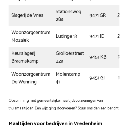
Stationsweg
Slagerij de Vries
9471 GR
Zuidl
28a
Woonzorgcentrum
Ludinge 13
9471 JD
Zuidl
Mozaiek
Keurslagerij
Grolloërstraat
9451 KB
Rold
Braamskamp
22a
Woonzorgcentrum
Molencamp
9451 GJ
Rold
De Wenning
41
Opsomming met gemeentelijke maaltijdvoorzieningen van
thuismaaltijden. Een wijziging doorvoeren? Stuur ons dan een bericht.
Maaltijden voor bedrijven in Vredenheim