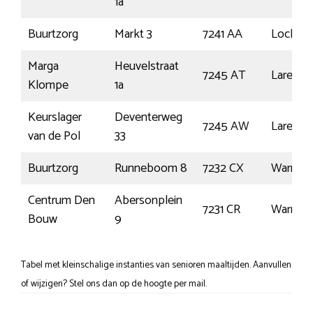
1a
Buurtzorg
Markt 3
7241 AA
Lochem
Marga
Heuvelstraat
7245 AT
Laren
Klompe
1a
Keurslager
Deventerweg
7245 AW
Laren
van de Pol
33
Buurtzorg
Runneboom 8
7232 CX
Warnsve
Centrum Den
Abersonplein
7231 CR
Warnsve
Bouw
9
Tabel met kleinschalige instanties van senioren maaltijden. Aanvullen
of wijzigen? Stel ons dan op de hoogte per mail.