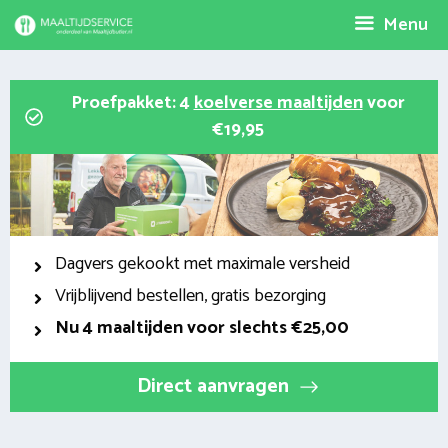
Spring
Menu
naar
inhoud
Proefpakket: 4
koelverse maaltijden
voor
€19,95
Dagvers gekookt met maximale versheid
Vrijblijvend bestellen, gratis bezorging
Nu
4 maaltijden voor slechts €25,00
Direct aanvragen