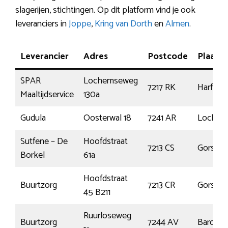
slagerijen, stichtingen. Op dit platform vind je ook
leveranciers in
Joppe
,
Kring van Dorth
en
Almen
.
Leverancier
Adres
Postcode
Plaats
SPAR
Lochemseweg
7217 RK
Harfsen
Maaltijdservice
130a
Gudula
Oosterwal 18
7241 AR
Lochem
Sutfene – De
Hoofdstraat
7213 CS
Gorssel
Borkel
61a
Hoofdstraat
Buurtzorg
7213 CR
Gorssel
45 B211
Ruurloseweg
Buurtzorg
7244 AV
Barche