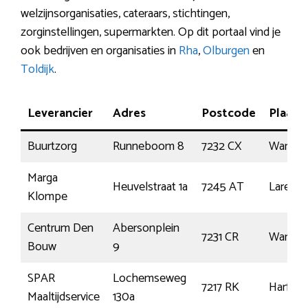
welzijnsorganisaties, cateraars, stichtingen,
zorginstellingen, supermarkten. Op dit portaal vind je
ook bedrijven en organisaties in
Rha
,
Olburgen
en
Toldijk
.
Leverancier
Adres
Postcode
Plaats
Buurtzorg
Runneboom 8
7232 CX
Warnsv
Marga
Heuvelstraat 1a
7245 AT
Laren
Klompe
Centrum Den
Abersonplein
7231 CR
Warnsv
Bouw
9
SPAR
Lochemseweg
7217 RK
Harfsen
Maaltijdservice
130a