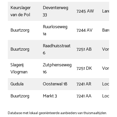
Keurslager
Deventerweg
7245 AW
Laren
van de Pol
33
Ruurloseweg
Buurtzorg
7244 AV
Barche
1a
Raadhuisstraat
Buurtzorg
7251 AB
Vorden
6
Slagerij
Zutphenseweg
7251 DK
Vorden
Vlogman
16
Gudula
Oosterwal 18
7241 AR
Loche
Buurtzorg
Markt 3
7241 AA
Loche
Database met lokaal georiënteerde aanbieders van thuismaaltijden.