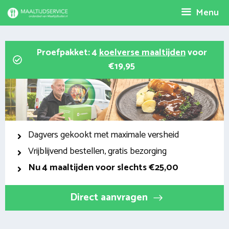
Spring
Menu
naar
inhoud
Proefpakket: 4
koelverse maaltijden
voor
€19,95
Dagvers gekookt met maximale versheid
Vrijblijvend bestellen, gratis bezorging
Nu
4 maaltijden voor slechts €25,00
Direct aanvragen