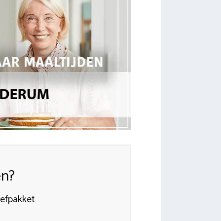
en?
oefpakket