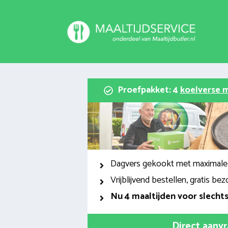
Spring
naar
inhoud
Proefpakket: 4
koelverse m
Dagvers gekookt met maximale
Vrijblijvend bestellen, gratis bez
Nu
4 maaltijden voor slecht
Direct aanv