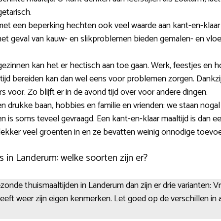
etarisch.
 een beperking hechten ook veel waarde aan kant-en-klaar ma
 het geval van kauw- en slikproblemen bieden gemalen- en vloe
gezinnen kan het er hectisch aan toe gaan. Werk, feestjes e
ltijd bereiden kan dan wel eens voor problemen zorgen. Dankzi
s voor. Zo blijft er in de avond tijd over voor andere dingen.
drukke baan, hobbies en familie en vrienden: we staan nogal 
s soms teveel gevraagd. Een kant-en-klaar maaltijd is dan ee
lekker veel groenten in en ze bevatten weinig onnodige toevo
s in Landerum: welke soorten zijn er?
zonde thuismaaltijden in Landerum dan zijn er drie varianten: V
 heeft weer zijn eigen kenmerken. Let goed op de verschillen i