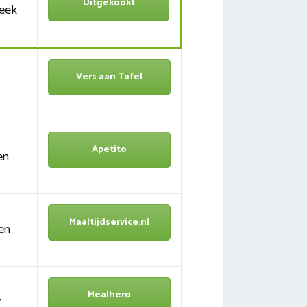
Uitgekookt
week
Vers aan Tafel
Apetito
en
Maaltijdservice.nl
en
Mealhero
r