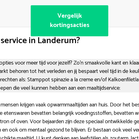
Vergelijk
kortingsacties
dservice in Landerum?
 opties voor meer tijd voor jezelf? Zo’n smaakvolle kant en klaa
kt behoren tot het verleden en jij bespaart veel tijd in de ke
erechten als: Stamppot spinazie a la creme en/of Kalkoenfiletlap
oepen die veel kunnen hebben aan een maaltijdservice:
mensen krijgen vaak opwarmmaaltijden aan huis. Door het beste
 De etenswaren bevatten belangrijk voedingsstoffen, bevatten
tron of oven. Voor bejaarden zijn deze speciaal ontwikkelde g
n en ook om mentaal gezond te blijven. Er bestaan ook veel ver
schikte maaltijd. U kunt denken aan leefstijlen als zoutarm, lactos