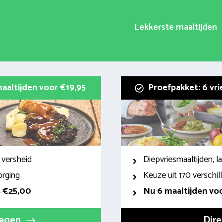
Lekkerste maaltijden
aaltijden
voor €19,95
Proefpakket: 6
vri
 versheid
Diepvriesmaaltijden, 
orging
Keuze uit 170 verschi
s €25,00
Nu 6 maaltijden voo
ragen
Dire