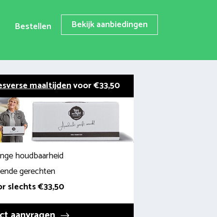
Bekijk aanbiedingen
Bestellen
esverse maaltijden
voor €33,50
lange houdbaarheid
llende gerechten
r slechts €33,50
ct aanvragen