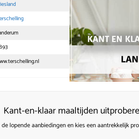
riesland
erschelling
anderum
893
ww.terschelling.nl
Kant-en-klaar maaltijden uitprober
k de lopende aanbiedingen en kies een aantrekkelijk pr