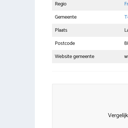
Regio
F
Gemeente
T
Plaats
L
Postcode
8
Website gemeente
w
Vergelij