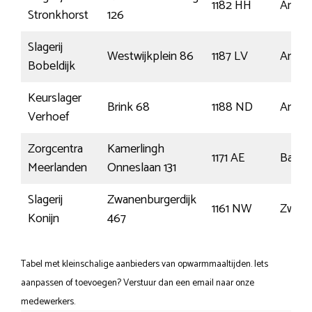
1182 HH
Amste
Stronkhorst
126
Slagerij
Westwijkplein 86
1187 LV
Amste
Bobeldijk
Keurslager
Brink 68
1188 ND
Amste
Verhoef
Zorgcentra
Kamerlingh
1171 AE
Badho
Meerlanden
Onneslaan 131
Slagerij
Zwanenburgerdijk
1161 NW
Zwane
Konijn
467
Tabel met kleinschalige aanbieders van opwarmmaaltijden. Iets
aanpassen of toevoegen? Verstuur dan een email naar onze
medewerkers.