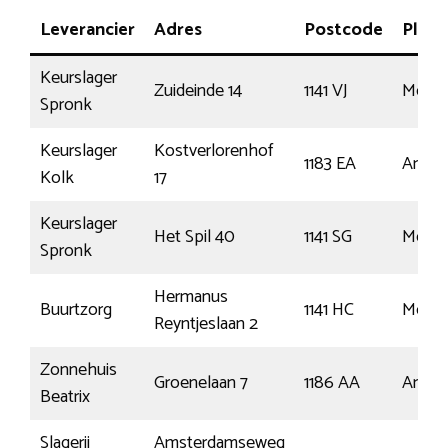
Leverancier
Adres
Postcode
Plaat
Keurslager
Zuideinde 14
1141 VJ
Monn
Spronk
Keurslager
Kostverlorenhof
1183 EA
Amste
Kolk
17
Keurslager
Het Spil 40
1141 SG
Monn
Spronk
Hermanus
Buurtzorg
1141 HC
Monn
Reyntjeslaan 2
Zonnehuis
Groenelaan 7
1186 AA
Amste
Beatrix
Slagerij
Amsterdamseweg