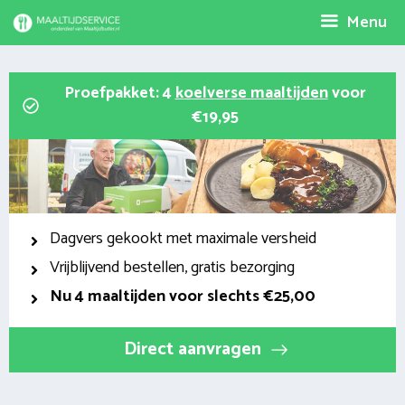
Spring
Menu
naar
inhoud
Proefpakket: 4
koelverse maaltijden
voor
€19,95
Dagvers gekookt met maximale versheid
Vrijblijvend bestellen, gratis bezorging
Nu
4 maaltijden voor slechts €25,00
Direct aanvragen