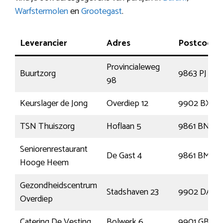
Warfstermolen
en
Grootegast
.
Leverancier
Adres
Postcode
Provincialeweg
Buurtzorg
9863 PJ
98
Keurslager de Jong
Overdiep 12
9902 BX
TSN Thuiszorg
Hoflaan 5
9861 BN
Seniorenrestaurant
De Gast 4
9861 BM
Hooge Heem
Gezondheidscentrum
Stadshaven 23
9902 DA
Overdiep
Catering De Vesting
Bolwerk 6
9901 GB