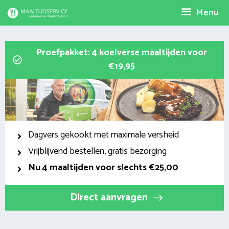
Spring
Menu
naar
inhoud
Proefpakket: 4
koelverse maaltijden
voor
€19,95
Dagvers gekookt met maximale versheid
Vrijblijvend bestellen, gratis bezorging
Nu
4 maaltijden voor slechts €25,00
Direct aanvragen