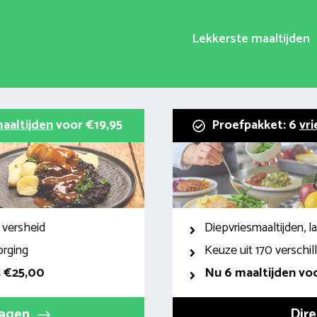
Lekkerste maaltijden
aaltijden
voor €19,95
Proefpakket: 6
vri
 versheid
Diepvriesmaaltijden, 
orging
Keuze uit 170 verschi
s €25,00
Nu 6 maaltijden voo
ragen
Dire