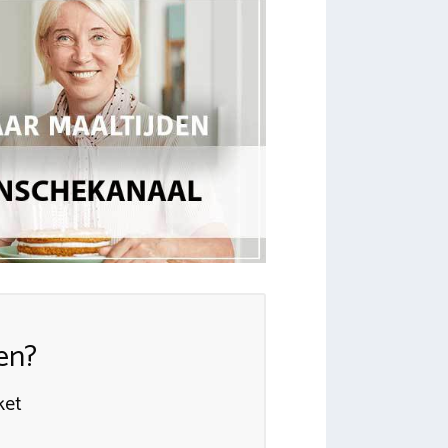
en?
ket