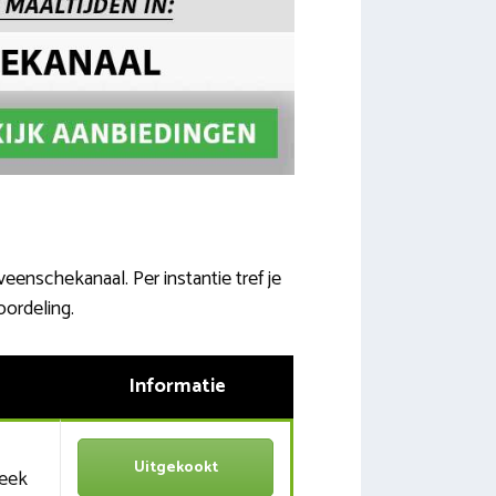
eenschekanaal. Per instantie tref je
oordeling.
Informatie
Uitgekookt
week