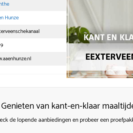
nthe
en Hunze
terveenschekanaal
59
.aaenhunze.nl
Genieten van kant-en-klaar maaltijd
eck de lopende aanbiedingen en probeer een proefpak