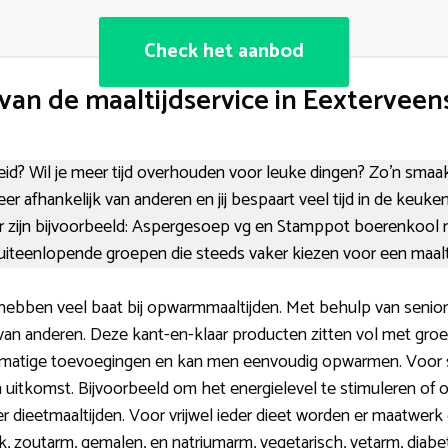
Check het aanbod
van de maaltijdservice in Eextervee
id? Wil je meer tijd overhouden voor leuke dingen? Zo’n smaakv
eer afhankelijk van anderen en jij bespaart veel tijd in de keuk
r zijn bijvoorbeeld: Aspergesoep vg en Stamppot boerenkool m
uiteenlopende groepen die steeds vaker kiezen voor een maalti
 hebben veel baat bij opwarmmaaltijden. Met behulp van senior
n anderen. Deze kant-en-klaar producten zitten vol met groe
matige toevoegingen en kan men eenvoudig opwarmen. Voor s
n uitkomst. Bijvoorbeeld om het energielevel te stimuleren o
er dieetmaaltijden. Voor vrijwel ieder dieet worden er maatwe
ijk, zoutarm, gemalen, en natriumarm, vegetarisch, vetarm, diabe