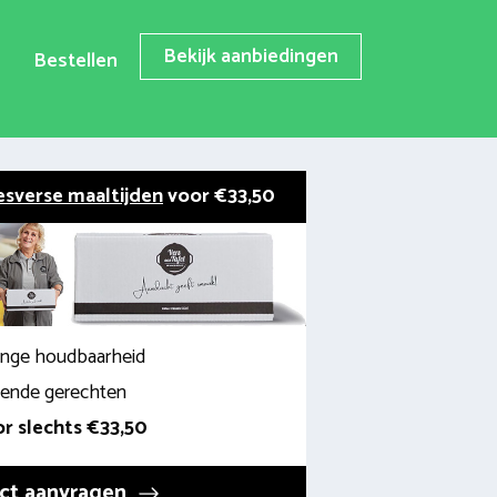
Bekijk aanbiedingen
Bestellen
esverse maaltijden
voor €33,50
lange houdbaarheid
llende gerechten
r slechts €33,50
ct aanvragen