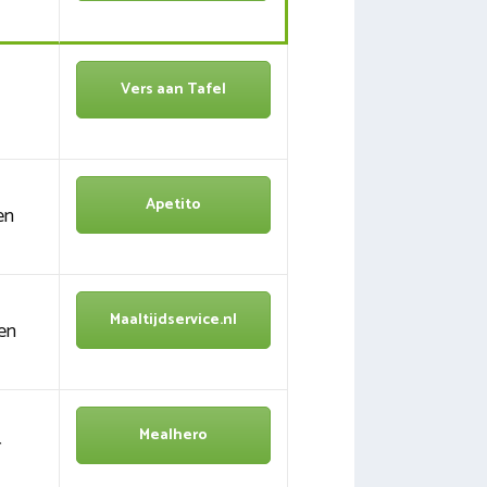
Vers aan Tafel
Apetito
en
Maaltijdservice.nl
en
Mealhero
r