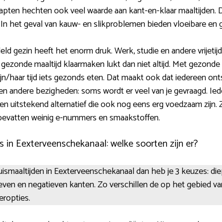
ten hechten ook veel waarde aan kant-en-klaar maaltijden. D
 In het geval van kauw- en slikproblemen bieden vloeibare en 
ld gezin heeft het enorm druk. Werk, studie en andere vrijeti
ezonde maaltijd klaarmaken lukt dan niet altijd. Met gezonde 
ijn/haar tijd iets gezonds eten. Dat maakt ook dat iedereen ont
s en andere bezigheden: soms wordt er veel van je gevraagd. Ied
een uitstekend alternatief die ook nog eens erg voedzaam zijn
 bevatten weinig e-nummers en smaakstoffen.
s in Eexterveenschekanaal: welke soorten zijn er?
ismaaltijden in Eexterveenschekanaal dan heb je 3 keuzes: diepv
ieven en negatieven kanten. Zo verschillen de op het gebied va
eropties.