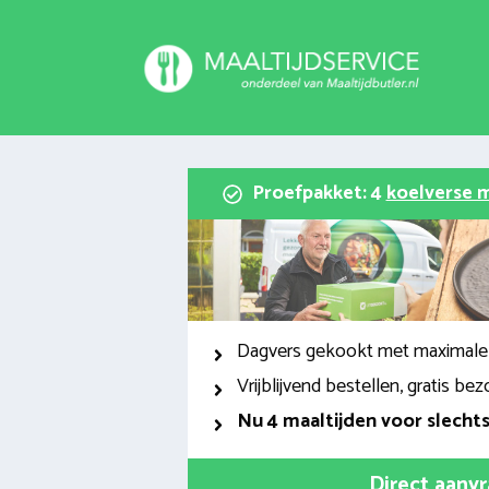
Spring
naar
inhoud
Proefpakket: 4
koelverse m
Dagvers gekookt met maximale
Vrijblijvend bestellen, gratis bez
Nu
4 maaltijden voor slecht
Direct aanv