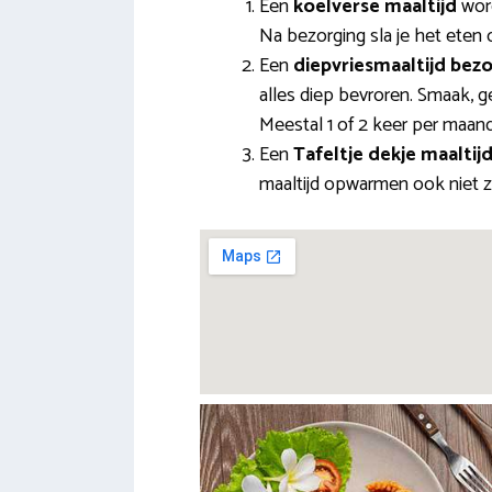
Een
koelverse maaltijd
word
Na bezorging sla je het eten 
Een
diepvriesmaaltijd bez
alles diep bevroren. Smaak, g
Meestal 1 of 2 keer per maan
Een
Tafeltje dekje maaltij
maaltijd opwarmen ook niet zel