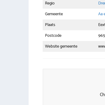
Regio
Dre
Gemeente
Aa 
Plaats
Eex
Postcode
96
Website gemeente
www
Ch