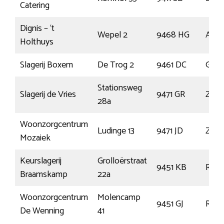
Catering
Dignis – ‘t
Wepel 2
9468 HG
Ann
Holthuys
Slagerij Boxem
De Trog 2
9461 DC
Giet
Stationsweg
Slagerij de Vries
9471 GR
Zuidl
28a
Woonzorgcentrum
Ludinge 13
9471 JD
Zuidl
Mozaiek
Keurslagerij
Grolloërstraat
9451 KB
Rold
Braamskamp
22a
Woonzorgcentrum
Molencamp
9451 GJ
Rold
De Wenning
41