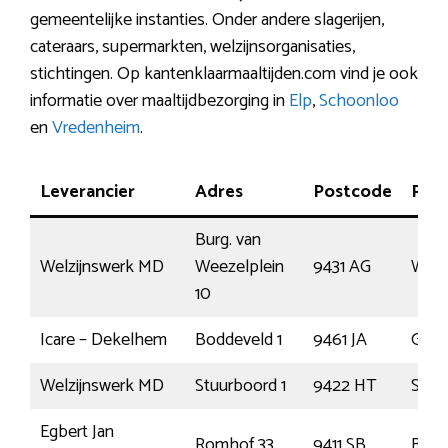
gemeentelijke instanties. Onder andere slagerijen,
cateraars, supermarkten, welzijnsorganisaties,
stichtingen. Op kantenklaarmaaltijden.com vind je ook
informatie over maaltijdbezorging in
Elp
,
Schoonloo
en
Vredenheim
.
Leverancier
Adres
Postcode
Plaa
Burg. van
Welzijnswerk MD
Weezelplein
9431 AG
West
10
Icare – Dekelhem
Boddeveld 1
9461 JA
Giet
Welzijnswerk MD
Stuurboord 1
9422 HT
Smil
Egbert Jan
Romhof 33
9411 SB
Beil