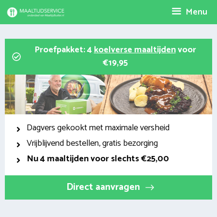
Spring
Menu
naar
inhoud
Proefpakket: 4
koelverse maaltijden
voor
€19,95
Dagvers gekookt met maximale versheid
Vrijblijvend bestellen, gratis bezorging
Nu
4 maaltijden voor slechts €25,00
Direct aanvragen