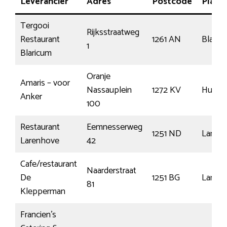
Leverancier
Adres
Postcode
Plaats
Tergooi
Rijksstraatweg
Restaurant
1261 AN
Blaric
1
Blaricum
Oranje
Amaris – voor
Nassauplein
1272 KV
Huizen
Anker
100
Restaurant
Eemnesserweg
1251 ND
Laren
Larenhove
42
Cafe/restaurant
Naarderstraat
De
1251 BG
Laren
81
Klepperman
Francien’s