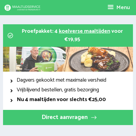
Spring
Menu
naar
inhoud
Proefpakket: 4
koelverse maaltijden
voor
€19,95
Dagvers gekookt met maximale versheid
Vrijblijvend bestellen, gratis bezorging
Nu
4 maaltijden voor slechts €25,00
Direct aanvragen