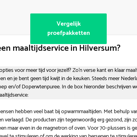
Vergelijk
proefpakketten
en maaltijdservice in Hilversum?
opties voor meer tijd voor jezelf? Zo’n verse kant en klaar maal
n en je bent geen tijd kwijt in de keuken. Steeds meer Nederl
oep en/of Doperwtenpuree. In de box hieronder beschrijven w
ltijdservice:
ensen hebben veel baat bij opwarmmaaltijden. Met behulp van
n verlaagd. De producten zijn tegenwoordig erg gezond, zijn zo
en maar even in de magnetron of oven. Voor 70-plussers is g
vel te stimuleren of om de werking van hersenen te stimuleren