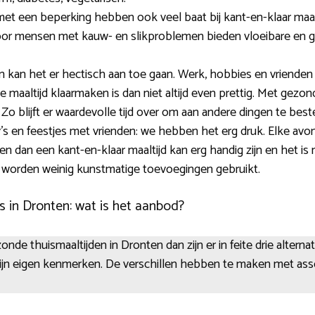
 een beperking hebben ook veel baat bij kant-en-klaar maalt
oor mensen met kauw- en slikproblemen bieden vloeibare en g
n kan het er hectisch aan toe gaan. Werk, hobbies en vrienden
maaltijd klaarmaken is dan niet altijd even prettig. Met gezon
Zo blijft er waardevolle tijd over om aan andere dingen te best
y’s en feestjes met vrienden: we hebben het erg druk. Elke avo
en dan een kant-en-klaar maaltijd kan erg handig zijn en het 
 worden weinig kunstmatige toevoegingen gebruikt.
s in Dronten: wat is het aanbod?
ezonde thuismaaltijden in Dronten dan zijn er in feite drie alternat
zijn eigen kenmerken. De verschillen hebben te maken met ass