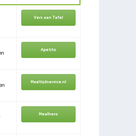
Vers aan Tafel
Apetito
en
Maaltijdservice.nl
en
Mealhero
r