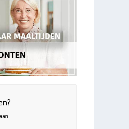
en?
 aan