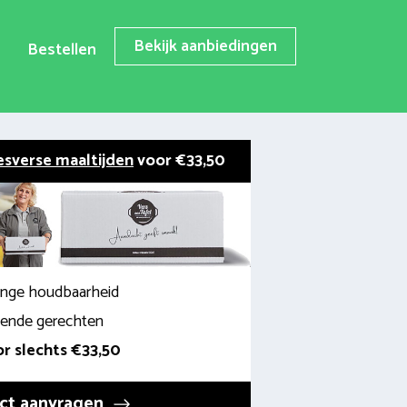
Bekijk aanbiedingen
Bestellen
esverse maaltijden
voor €33,50
lange houdbaarheid
llende gerechten
r slechts €33,50
ct aanvragen