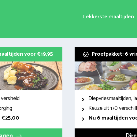
Lekkerste maaltijden
aaltijden
voor €19,95
Proefpakket: 6
vri
 versheid
Diepvriesmaaltijden, 
orging
Keuze uit 170 verschi
s €25,00
Nu 6 maaltijden voo
ragen
Dire