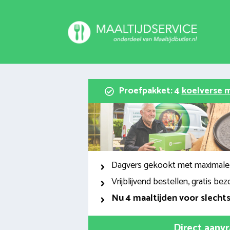
Spring
naar
inhoud
Proefpakket: 4
koelverse m
Dagvers gekookt met maximale
Vrijblijvend bestellen, gratis bez
Nu
4 maaltijden voor slecht
Direct aanv