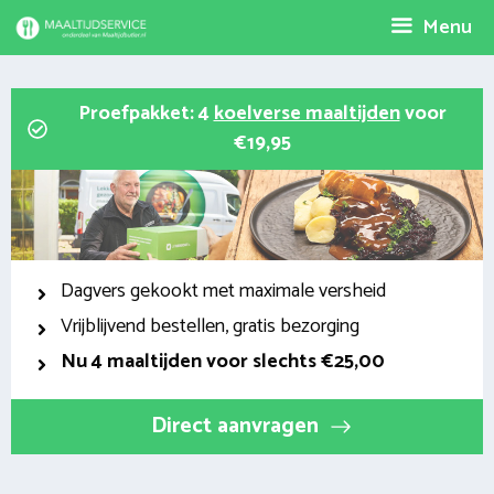
Spring
Menu
naar
inhoud
Proefpakket: 4
koelverse maaltijden
voor
€19,95
Dagvers gekookt met maximale versheid
Vrijblijvend bestellen, gratis bezorging
Nu
4 maaltijden voor slechts €25,00
Direct aanvragen