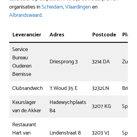
organisaties in
Schiedam
,
Vlaardingen
en
Albrandswaard
.
Leverancier
Adres
Postcode
Plaat
Service
Bureau
Driesprong 3
3214 DA
Zuidla
Ouderen
Bernisse
Clubsandwich
‘t Woud 35 E
3232LN
Brielle
Keurslager
Hadewychplaats
3207 KG
Spijke
van de Akker
84
Restaurant
Hart van
Lindenstraat 8
3203 VJ
Spijke