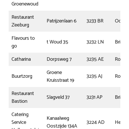
Groenewoud
Restaurant
Patrijzenlaan 6
3233 BR
Oostv
Zeeburg
Flavours to
t Woud 35
3232 LN
Brielle
go
Catharina
Dorpsweg 7
3235 AE
Rocka
Groene
Buurtzorg
3235 AJ
Rocka
Kruisstraat 19
Restaurant
Slagveld 37
3231 AP
Brielle
Bastion
Catering
Kanaalweg
Service
3224 AD
Hellev
Oostzijde 134A