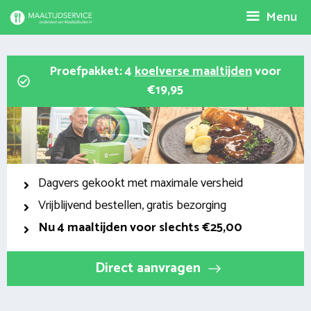
Spring
Menu
naar
inhoud
Proefpakket: 4
koelverse maaltijden
voor
€19,95
Dagvers gekookt met maximale versheid
Vrijblijvend bestellen, gratis bezorging
Nu
4 maaltijden voor slechts €25,00
Direct aanvragen