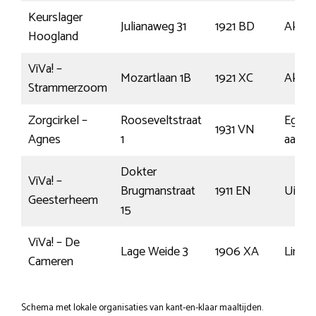
Keurslager
Julianaweg 31
1921 BD
Akers
Hoogland
ViVa! –
Mozartlaan 1B
1921 XC
Akers
Strammerzoom
Zorgcirkel –
Rooseveltstraat
Egmo
1931 VN
Agnes
1
aan Z
Dokter
ViVa! –
Brugmanstraat
1911 EN
Uitge
Geesterheem
15
ViVa! – De
Lage Weide 3
1906 XA
Limm
Cameren
Schema met lokale organisaties van kant-en-klaar maaltijden.