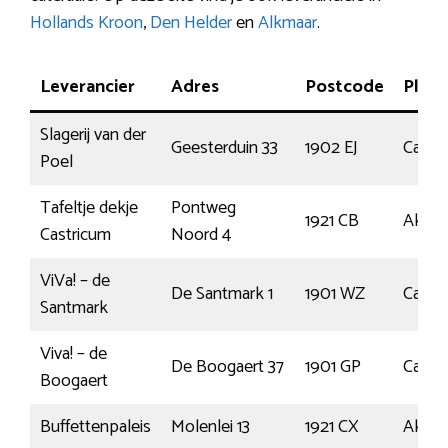
Hollands Kroon
,
Den Helder
en
Alkmaar
.
Leverancier
Adres
Postcode
Plaat
Slagerij van der
Geesterduin 33
1902 EJ
Castr
Poel
Tafeltje dekje
Pontweg
1921 CB
Akers
Castricum
Noord 4
ViVa! – de
De Santmark 1
1901 WZ
Castr
Santmark
Viva! – de
De Boogaert 37
1901 GP
Castr
Boogaert
Buffettenpaleis
Molenlei 13
1921 CX
Akers