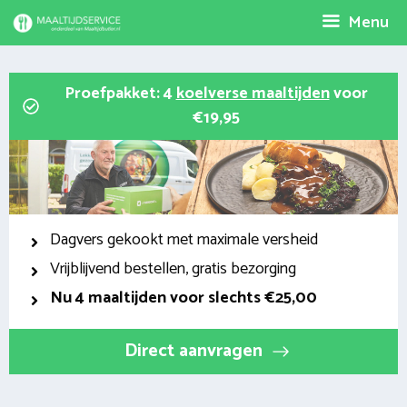
Spring
Menu
naar
inhoud
Proefpakket: 4
koelverse maaltijden
voor
€19,95
Dagvers gekookt met maximale versheid
Vrijblijvend bestellen, gratis bezorging
Nu
4 maaltijden voor slechts €25,00
Direct aanvragen